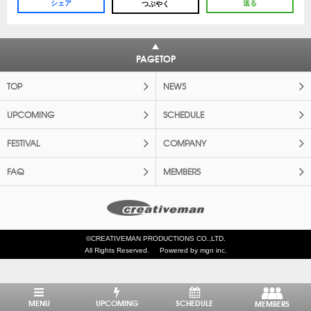
シェア
送る
つぶやく
PAGETOP
TOP
NEWS
UPCOMING
SCHEDULE
FESTIVAL
COMPANY
FAQ
MEMBERS
©CREATIVEMAN PRODUCTIONS CO.,LTD.
All Rights Reserved.
Powered by mgn inc.
MENU
UPCOMING
SCHEDULE
MEMBERS