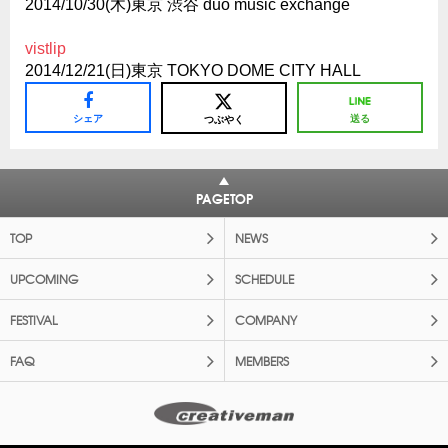
2014/10/30(木)東京 渋谷 duo music exchange
vistlip
2014/12/21(日)東京 TOKYO DOME CITY HALL
シェア
送る
つぶやく
PAGETOP
TOP
NEWS
UPCOMING
SCHEDULE
FESTIVAL
COMPANY
FAQ
MEMBERS