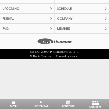
UPCOMING
SCHEDULE
FESTIVAL
COMPANY
FAQ
MEMBERS
©CREATIVEMAN PRODUCTIONS CO.,LTD.
All Rights Reserved.
Powered by mgn inc.
MENU
UPCOMING
SCHEDULE
MEMBERS