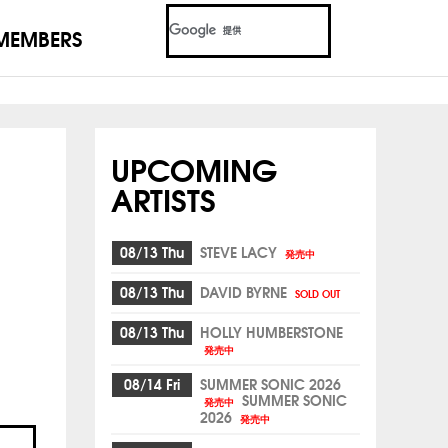
MEMBERS
UPCOMING
ARTISTS
08/13 Thu
STEVE LACY
発売中
08/13 Thu
DAVID BYRNE
SOLD OUT
08/13 Thu
HOLLY HUMBERSTONE
発売中
08/14 Fri
SUMMER SONIC 2026
SUMMER SONIC
発売中
2026
発売中