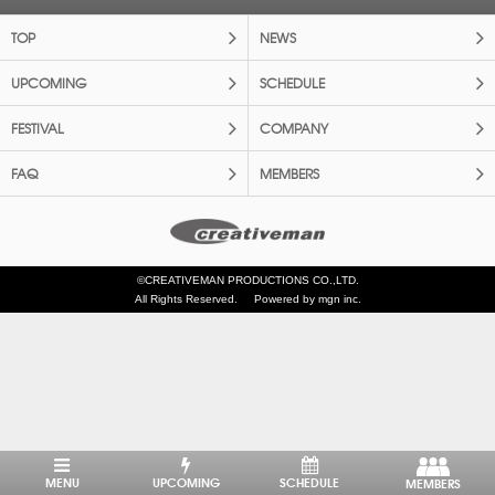
TOP
NEWS
UPCOMING
SCHEDULE
FESTIVAL
COMPANY
FAQ
MEMBERS
©CREATIVEMAN PRODUCTIONS CO.,LTD.
All Rights Reserved.
Powered by mgn inc.
MENU
UPCOMING
SCHEDULE
MEMBERS