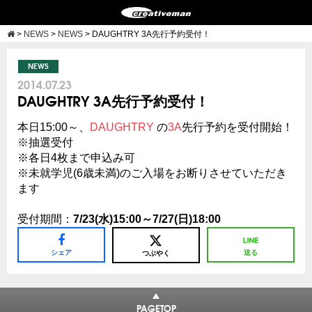
>
NEWS
>
NEWS
>
DAUGHTRY 3A先行予約受付！
NEWS
2014.07.23
DAUGHTRY 3A先行予約受付！
本日15:00～、
DAUGHTRY
の
3A
先行予約を受付開始！
※抽選受付
※各日4枚まで申込み可
※未就学児(6歳未満)のご入場をお断りさせていただき
ます
受付期間：
7/23(水)15:00～7/27(日)18:00
シェア
送る
つぶやく
PAGETOP