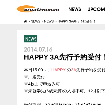
NEWS
UPCOM
>
NEWS
>
NEWS
>
HAPPY 3A先行予約受付！
NEWS
2014.07.16
HAPPY 3A先行予約受付
本日15:00～、
HAPPY
の
3A
先行予約を受
※抽選受付
※4枚まで申込み可
※未就学児(6歳未満)の入場不可。12才