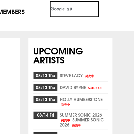
MEMBERS
UPCOMING
ARTISTS
08/13 Thu
STEVE LACY
発売中
08/13 Thu
DAVID BYRNE
SOLD OUT
08/13 Thu
HOLLY HUMBERSTONE
発売中
08/14 Fri
SUMMER SONIC 2026
SUMMER SONIC
発売中
2026
発売中