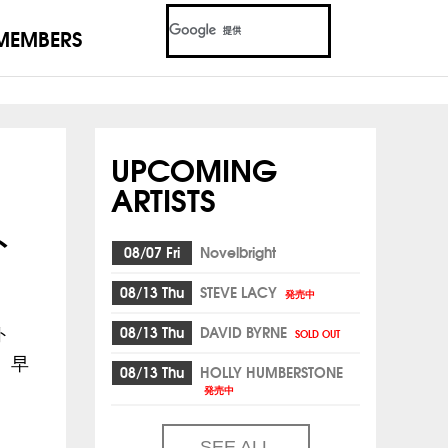
MEMBERS
UPCOMING
ARTISTS
ト
08/07 Fri
Novelbright
08/13 Thu
STEVE LACY
発売中
08/13 Thu
DAVID BYRNE
ト
SOLD OUT
。早
08/13 Thu
HOLLY HUMBERSTONE
発売中
SEE ALL