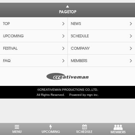
PAGETOP
TOP
NEWS
UPCOMING
SCHEDULE
FESTIVAL
COMPANY
FAQ
MEMBERS
©CREATIVEMAN PRODUCTIONS CO.,LTD.
All Rights Reserved.
Powered by mgn inc.
MENU
UPCOMING
SCHEDULE
MEMBERS