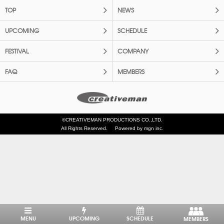
TOP
NEWS
UPCOMING
SCHEDULE
FESTIVAL
COMPANY
FAQ
MEMBERS
©CREATIVEMAN PRODUCTIONS CO.,LTD.
All Rights Reserved.
Powered by mgn inc.
MENU
UPCOMING
SCHEDULE
MEMBERS