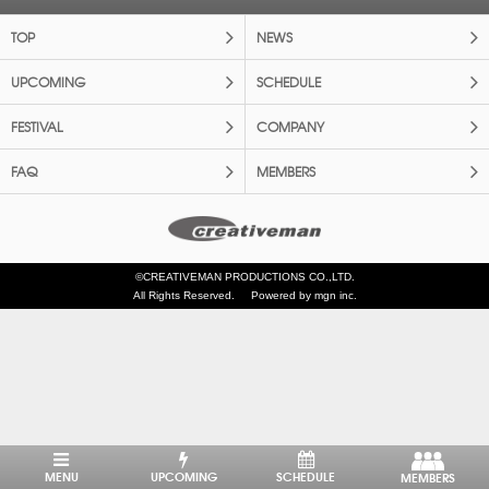
TOP
NEWS
UPCOMING
SCHEDULE
FESTIVAL
COMPANY
FAQ
MEMBERS
©CREATIVEMAN PRODUCTIONS CO.,LTD.
All Rights Reserved.
Powered by mgn inc.
MENU
UPCOMING
SCHEDULE
MEMBERS