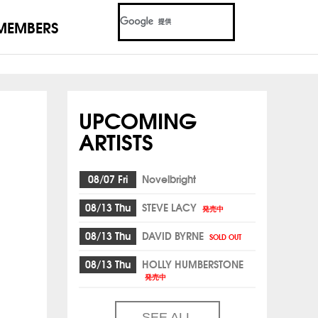
MEMBERS
UPCOMING
ARTISTS
08/07 Fri
Novelbright
08/13 Thu
STEVE LACY
発売中
08/13 Thu
DAVID BYRNE
SOLD OUT
08/13 Thu
HOLLY HUMBERSTONE
発売中
SEE ALL