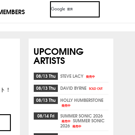
MEMBERS
UPCOMING
ARTISTS
08/13 Thu
STEVE LACY
発売中
08/13 Thu
DAVID BYRNE
SOLD OUT
ウト！
08/13 Thu
HOLLY HUMBERSTONE
発売中
08/14 Fri
SUMMER SONIC 2026
SUMMER SONIC
発売中
2026
発売中