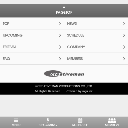
PAGETOP
TOP
NEWS
UPCOMING
SCHEDULE
FESTIVAL
COMPANY
FAQ
MEMBERS
©CREATIVEMAN PRODUCTIONS CO.,LTD.
All Rights Reserved.
Powered by mgn inc.
MENU
UPCOMING
SCHEDULE
MEMBERS