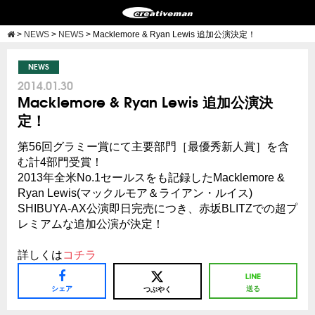
>
NEWS
>
NEWS
>
Macklemore & Ryan Lewis 追加公演決定！
NEWS
2014.01.30
Macklemore & Ryan Lewis 追加公演決
定！
第56回グラミー賞にて主要部門［最優秀新人賞］を含
む計4部門受賞！
2013年全米No.1セールスをも記録したMacklemore &
Ryan Lewis(マックルモア＆ライアン・ルイス)
SHIBUYA-AX公演即日完売につき、赤坂BLITZでの超プ
レミアムな追加公演が決定！
詳しくは
コチラ
シェア
送る
つぶやく