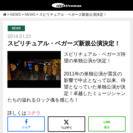
>
NEWS
>
NEWS
>
スピリチュアル・ベガーズ新規公演決定！
NEWS
2014.01.23
スピリチュアル・ベガーズ新規公演決定！
スピリチュアル・ベガーズ待
望の単独公演が決定！
2011年の単独公演が震災の
影響で中止となって以来、待
望となっていた単独公演が決
定！卓越したミュージシャン
たちの溢れるロック魂を感じろ！
詳しくは
コチラ
シェア
送る
つぶやく