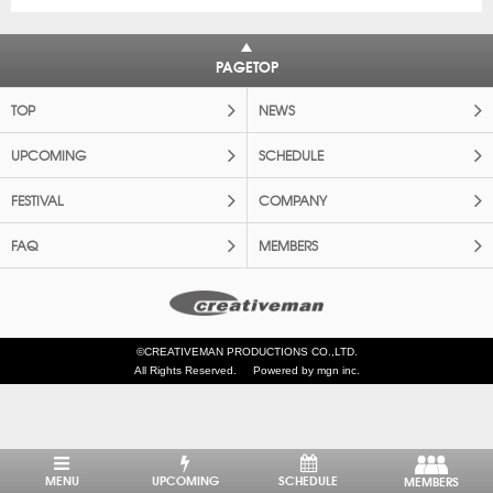
PAGETOP
TOP
NEWS
UPCOMING
SCHEDULE
FESTIVAL
COMPANY
FAQ
MEMBERS
©CREATIVEMAN PRODUCTIONS CO.,LTD.
All Rights Reserved.
Powered by mgn inc.
MENU
UPCOMING
SCHEDULE
MEMBERS