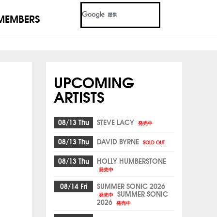
MEMBERS
UPCOMING
ARTISTS
08/13 Thu
STEVE LACY
発売中
08/13 Thu
DAVID BYRNE
SOLD OUT
08/13 Thu
HOLLY HUMBERSTONE
発売中
08/14 Fri
SUMMER SONIC 2026
SUMMER SONIC
発売中
2026
発売中