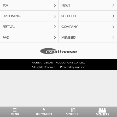
TOP
NEWS
UPCOMING
SCHEDULE
FESTIVAL
COMPANY
FAQ
MEMBERS
©CREATIVEMAN PRODUCTIONS CO.,LTD.
All Rights Reserved.
Powered by mgn inc.
MENU
UPCOMING
SCHEDULE
MEMBERS