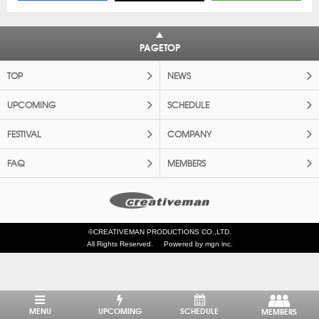
PAGETOP
TOP
NEWS
UPCOMING
SCHEDULE
FESTIVAL
COMPANY
FAQ
MEMBERS
©CREATIVEMAN PRODUCTIONS CO.,LTD.
All Rights Reserved.
Powered by mgn inc.
MENU
UPCOMING
SCHEDULE
MEMBERS