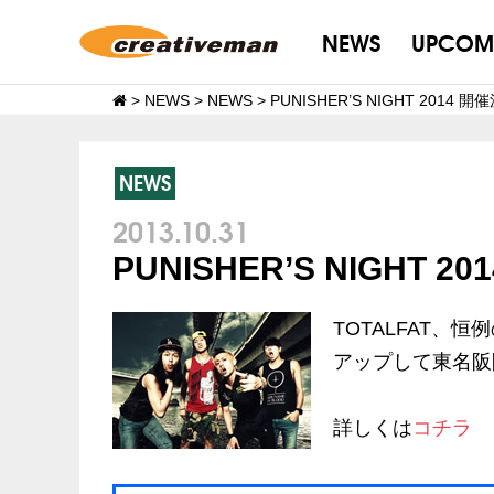
NEWS
UPCOM
>
NEWS
>
NEWS
>
PUNISHER’S NIGHT 2014 
NEWS
2013.10.31
PUNISHER’S NIGHT 2
TOTALFAT、
アップして東名
詳しくは
コチラ