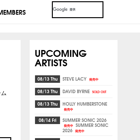
MEMBERS
UPCOMING
ARTISTS
08/13 Thu
STEVE LACY
発売中
08/13 Thu
DAVID BYRNE
SOLD OUT
ーム
08/13 Thu
HOLLY HUMBERSTONE
発売中
08/14 Fri
SUMMER SONIC 2026
SUMMER SONIC
発売中
2026
発売中