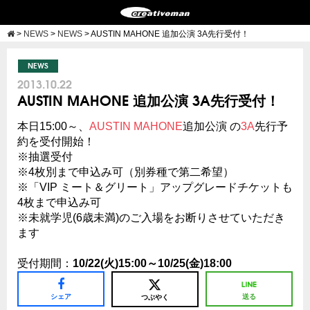
>
NEWS
>
NEWS
>
AUSTIN MAHONE 追加公演 3A先行受付！
NEWS
2013.10.22
AUSTIN MAHONE 追加公演 3A先行受付！
本日15:00～、
AUSTIN MAHONE
追加公演 の
3A
先行予
約を受付開始！
※抽選受付
※4枚別まで申込み可（別券種で第二希望）
※「VIP ミート＆グリート」アップグレードチケットも
4枚まで申込み可
※未就学児(6歳未満)のご入場をお断りさせていただき
ます
受付期間：
10/22(火)15:00～10/25(金)18:00
シェア
送る
つぶやく