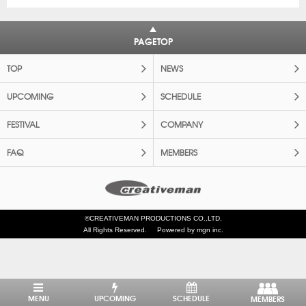
PAGETOP
TOP
NEWS
UPCOMING
SCHEDULE
FESTIVAL
COMPANY
FAQ
MEMBERS
©CREATIVEMAN PRODUCTIONS CO.,LTD.
All Rights Reserved.
Powered by mgn inc.
MENU
UPCOMING
SCHEDULE
MEMBERS