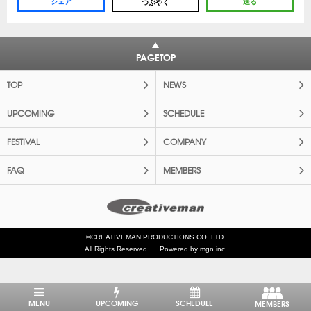
シェア
送る
つぶやく
PAGETOP
TOP
NEWS
UPCOMING
SCHEDULE
FESTIVAL
COMPANY
FAQ
MEMBERS
©CREATIVEMAN PRODUCTIONS CO.,LTD.
All Rights Reserved.
Powered by mgn inc.
MENU
UPCOMING
SCHEDULE
MEMBERS