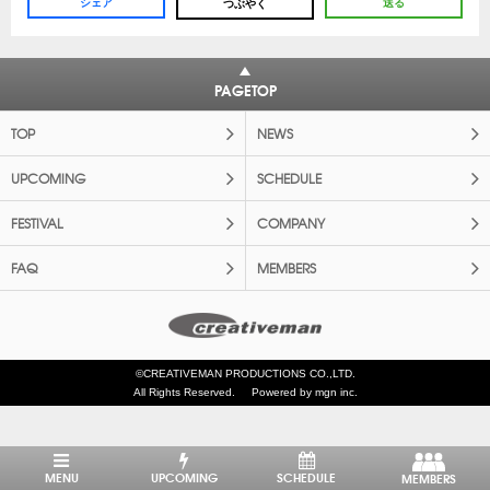
シェア
送る
つぶやく
PAGETOP
TOP
NEWS
UPCOMING
SCHEDULE
FESTIVAL
COMPANY
FAQ
MEMBERS
©CREATIVEMAN PRODUCTIONS CO.,LTD.
All Rights Reserved.
Powered by mgn inc.
MENU
UPCOMING
SCHEDULE
MEMBERS