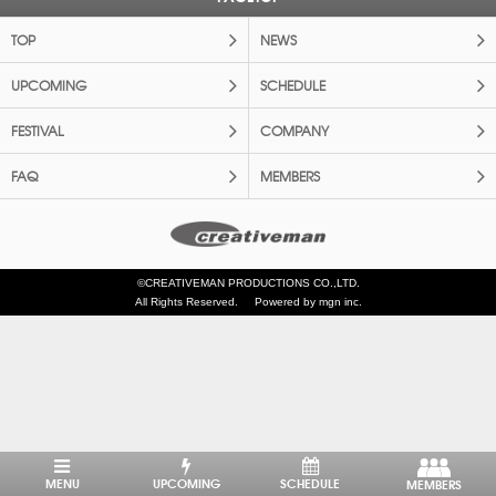
TOP
NEWS
UPCOMING
SCHEDULE
FESTIVAL
COMPANY
FAQ
MEMBERS
©CREATIVEMAN PRODUCTIONS CO.,LTD.
All Rights Reserved.
Powered by mgn inc.
MENU
UPCOMING
SCHEDULE
MEMBERS