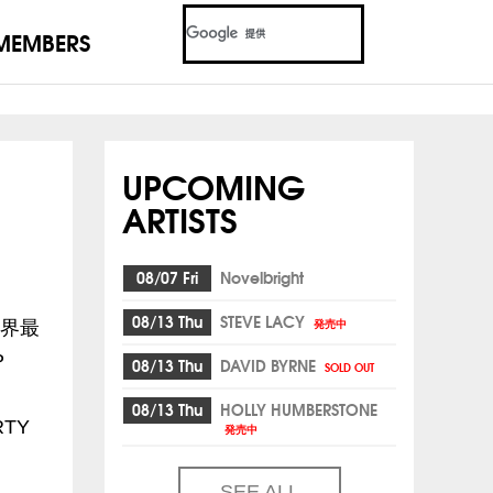
MEMBERS
UPCOMING
ARTISTS
08/07 Fri
Novelbright
08/13 Thu
STEVE LACY
発売中
界最
P
08/13 Thu
DAVID BYRNE
SOLD OUT
08/13 Thu
HOLLY HUMBERSTONE
TY
発売中
SEE ALL