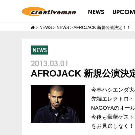
NEWS
UPCOM
>
NEWS
>
NEWS
>
AFROJACK 新規公演決定！！
NEWS
2013.03.01
AFROJACK 新規公演決
今春ハシエンダ大
先端エレクトロ・ダ
NAGOYAのオ
今後も豪華ゲストD
をお見逃しなく！