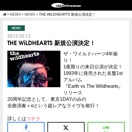
>
NEWS
>
NEWS
>
THE WiLDHEARTS 新規公演決定！
NEWS
2013.02.13
THE WiLDHEARTS 新規公演決定！
ザ・ワイルドハーツ4年振
り！
1夜限りの来日公演が決定！
1993年に発売された名盤1st
アルバム
『Earth vs The Wildhearts』
リリース
20周年記念として、東京1DAYのみの
全曲演奏＋αという超レアなライヴを敢行！
詳しくは
コチラ