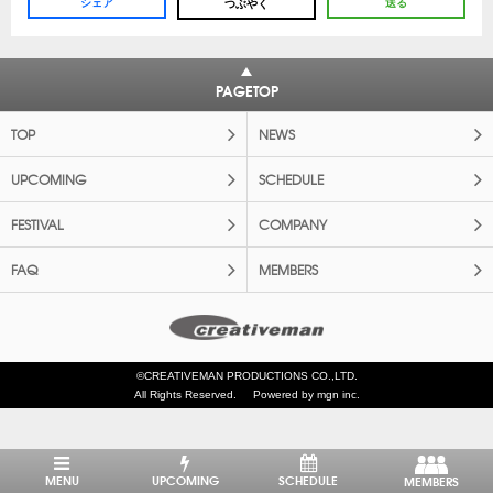
シェア
送る
つぶやく
PAGETOP
TOP
NEWS
UPCOMING
SCHEDULE
FESTIVAL
COMPANY
FAQ
MEMBERS
©CREATIVEMAN PRODUCTIONS CO.,LTD.
All Rights Reserved.
Powered by mgn inc.
MENU
UPCOMING
SCHEDULE
MEMBERS