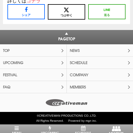
詳しくは
コチラ
シェア
送る
つぶやく
PAGETOP
TOP
NEWS
UPCOMING
SCHEDULE
FESTIVAL
COMPANY
FAQ
MEMBERS
©CREATIVEMAN PRODUCTIONS CO.,LTD.
All Rights Reserved.
Powered by mgn inc.
MENU
UPCOMING
SCHEDULE
MEMBERS