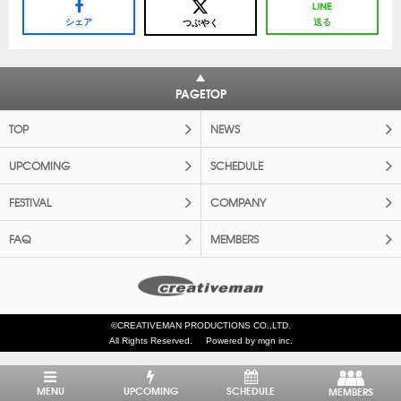
シェア
送る
つぶやく
PAGETOP
TOP
NEWS
UPCOMING
SCHEDULE
FESTIVAL
COMPANY
FAQ
MEMBERS
©CREATIVEMAN PRODUCTIONS CO.,LTD.
All Rights Reserved.
Powered by mgn inc.
MENU
UPCOMING
SCHEDULE
MEMBERS