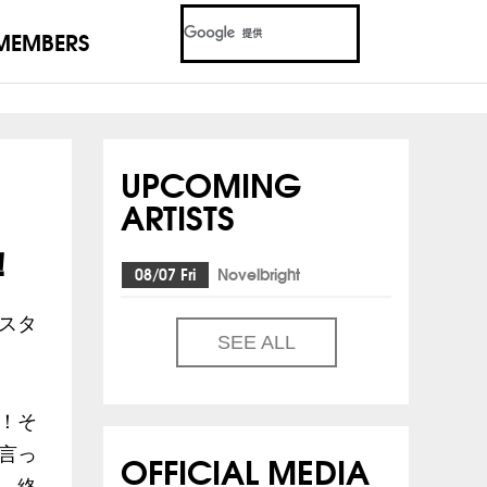
MEMBERS
UPCOMING
ARTISTS
！
08/07 Fri
Novelbright
にスタ
SEE ALL
！そ
言っ
OFFICIAL MEDIA