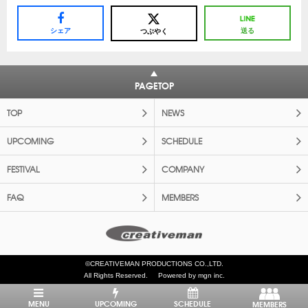
シェア
送る
つぶやく
PAGETOP
TOP
NEWS
UPCOMING
SCHEDULE
FESTIVAL
COMPANY
FAQ
MEMBERS
©CREATIVEMAN PRODUCTIONS CO.,LTD.
All Rights Reserved.
Powered by mgn inc.
MENU
UPCOMING
SCHEDULE
MEMBERS