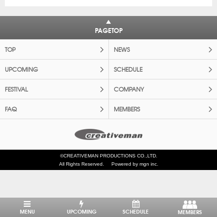
PAGETOP
TOP
NEWS
UPCOMING
SCHEDULE
FESTIVAL
COMPANY
FAQ
MEMBERS
©CREATIVEMAN PRODUCTIONS CO.,LTD.
All Rights Reserved.
Powered by mgn inc.
MENU
UPCOMING
SCHEDULE
MEMBERS