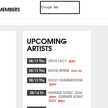
MEMBERS
UPCOMING
ARTISTS
08/13 Thu
STEVE LACY
発売中
08/13 Thu
DAVID BYRNE
SOLD OUT
08/13 Thu
HOLLY HUMBERSTONE
発売中
08/14 Fri
SUMMER SONIC 2026
SUMMER SONIC
発売中
2026
発売中