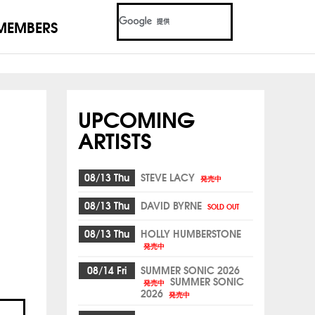
MEMBERS
UPCOMING
ARTISTS
08/13 Thu
STEVE LACY
発売中
08/13 Thu
DAVID BYRNE
SOLD OUT
08/13 Thu
HOLLY HUMBERSTONE
発売中
08/14 Fri
SUMMER SONIC 2026
SUMMER SONIC
発売中
2026
発売中