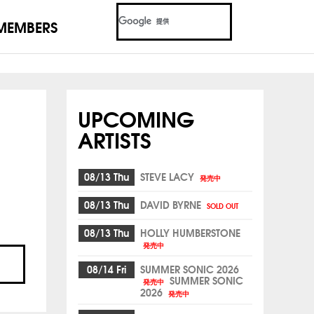
MEMBERS
UPCOMING
ARTISTS
08/13 Thu
STEVE LACY
発売中
08/13 Thu
DAVID BYRNE
SOLD OUT
08/13 Thu
HOLLY HUMBERSTONE
発売中
08/14 Fri
SUMMER SONIC 2026
SUMMER SONIC
発売中
2026
発売中