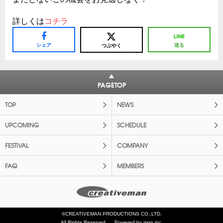
詳しくは
コチラ
シェア
送る
つぶやく
PAGETOP
TOP
NEWS
UPCOMING
SCHEDULE
FESTIVAL
COMPANY
FAQ
MEMBERS
©CREATIVEMAN PRODUCTIONS CO.,LTD.
All Rights Reserved.
Powered by mgn inc.