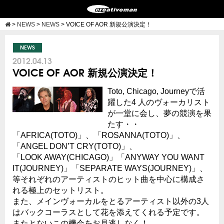
>
NEWS
>
NEWS
>
VOICE OF AOR 新規公演決定！
NEWS
2012.04.13
VOICE OF AOR 新規公演決定！
Toto, Chicago, Journeyで活
躍した4 人のヴォーカリスト
が一堂に会し、夢の競演を果
たす・・
「AFRICA(TOTO)」、「ROSANNA(TOTO)」、
「ANGEL DON’T CRY(TOTO)」、
「LOOK AWAY(CHICAGO)」「ANYWAY YOU WANT
IT(JOURNEY)」「SEPARATE WAYS(JOURNEY)」、
等それぞれのアーティストのヒット曲を中心に構成さ
れる極上のセットリスト。
また、メインヴォーカルをとるアーティスト以外の3人
はバックコーラスとして花を添えてくれる予定です。
またとないこの機会をお見逃しなく！