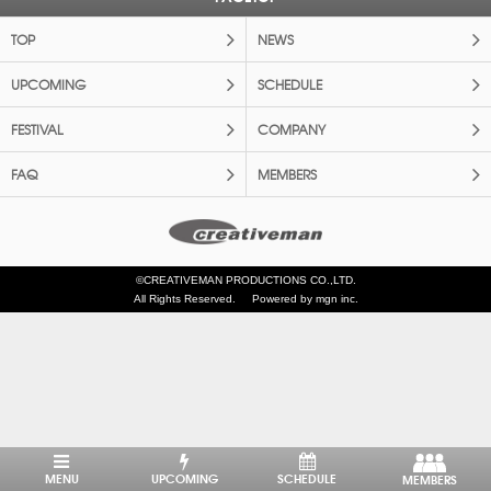
TOP
NEWS
UPCOMING
SCHEDULE
FESTIVAL
COMPANY
FAQ
MEMBERS
©CREATIVEMAN PRODUCTIONS CO.,LTD.
All Rights Reserved.
Powered by mgn inc.
MENU
UPCOMING
SCHEDULE
MEMBERS