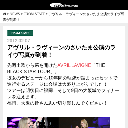
>
NEWS
>
FROM STAFF
>
アヴリル・ラヴィーンのさいたま公演のライヴ写
真が到着！
FROM STAFF
2012.02.07
アヴリル・ラヴィーンのさいたま公演のラ
イヴ写真が到着！
先週土曜から幕を開けた
AVRIL LAVIGNE
「THE
BLACK STAR TOUR」。
彼女のデビューから10年間の軌跡が詰まったセットで
進行するステージに会場は大盛り上がりでした！
ツアーは明後日に福岡、そして9日の大阪城でフィナー
レを迎えます。
福岡、大阪の皆さん思い切り楽しんでください！！