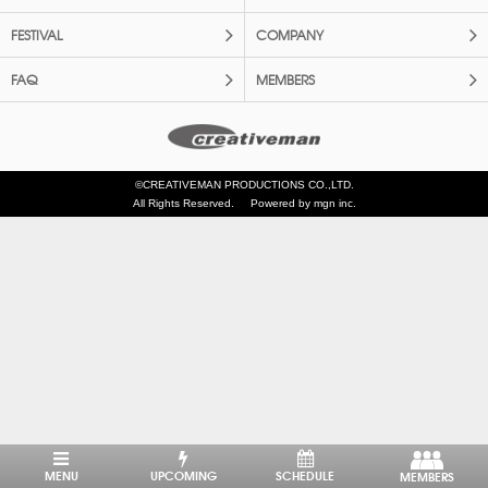
FESTIVAL
COMPANY
FAQ
MEMBERS
©CREATIVEMAN PRODUCTIONS CO.,LTD.
All Rights Reserved.
Powered by mgn inc.
MENU
UPCOMING
SCHEDULE
MEMBERS