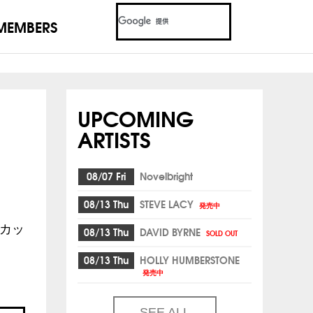
MEMBERS
UPCOMING
ARTISTS
08/07 Fri
Novelbright
08/13 Thu
STEVE LACY
発売中
強カッ
08/13 Thu
DAVID BYRNE
SOLD OUT
08/13 Thu
HOLLY HUMBERSTONE
発売中
SEE ALL