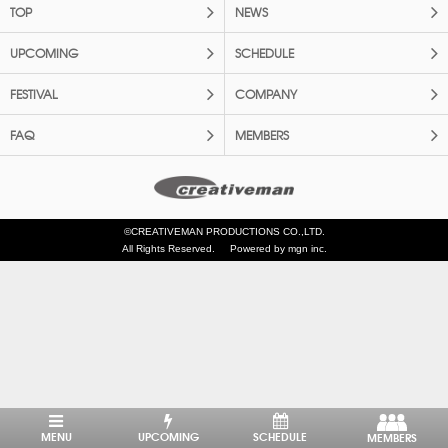
TOP
NEWS
UPCOMING
SCHEDULE
FESTIVAL
COMPANY
FAQ
MEMBERS
©CREATIVEMAN PRODUCTIONS CO.,LTD.
All Rights Reserved.
Powered by mgn inc.
MENU
UPCOMING
SCHEDULE
MEMBERS