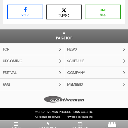
シェア
送る
つぶやく
PAGETOP
TOP
NEWS
UPCOMING
SCHEDULE
FESTIVAL
COMPANY
FAQ
MEMBERS
©CREATIVEMAN PRODUCTIONS CO.,LTD.
All Rights Reserved.
Powered by mgn inc.