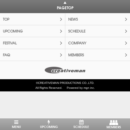
PAGETOP
TOP
NEWS
UPCOMING
SCHEDULE
FESTIVAL
COMPANY
FAQ
MEMBERS
©CREATIVEMAN PRODUCTIONS CO.,LTD.
All Rights Reserved.
Powered by mgn inc.
MENU
UPCOMING
SCHEDULE
MEMBERS