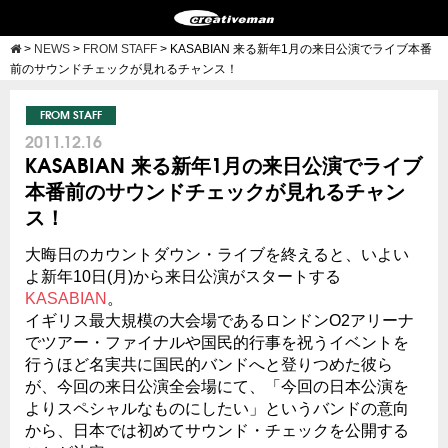
>
NEWS
>
FROM STAFF
>
KASABIAN 来る新年1月の来日公演でライブ本番
前のサウンドチェックが見れるチャンス！
FROM STAFF
2011.12.16
KASABIAN 来る新年1月の来日公演でライブ
本番前のサウンドチェックが見れるチャン
ス！
大晦日のカウントダウン・ライブを終えると、いよい
よ新年10日(月)から来日公演がスタートする
KASABIAN
。
イギリス最大規模の大会場であるロンドンO2アリーナ
でツアー・ファイナルや国民的行事を祝うイベントを
行うほど名実共に国民的バンドへと登りつめた彼ら
が、今回の来日公演全会場にて、「今回の日本公演を
よりスペシャルなものにしたい」というバンドの意向
から、日本では初めてサウンド・チェックを公開する