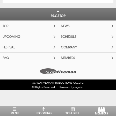
PAGETOP
TOP
NEWS
UPCOMING
SCHEDULE
FESTIVAL
COMPANY
FAQ
MEMBERS
©CREATIVEMAN PRODUCTIONS CO.,LTD.
All Rights Reserved.
Powered by mgn inc.
MENU
UPCOMING
SCHEDULE
MEMBERS