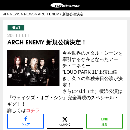
>
NEWS
>
NEWS
>
ARCH ENEMY 新規公演決定！
NEWS
2011.11.11
ARCH ENEMY 新規公演決定！
今や世界のメタル・シーンを
牽引する存在となったアー
チ・エネミー
“LOUD PARK 11”出演に続
き、久々の単独来日公演が決
定！！
さらに4/14（土）横浜公演は
『ウェイジズ・オブ・シン』完全再現のスペシャル・
ギグ！！
詳しくは
コチラ
シェア
送る
つぶやく