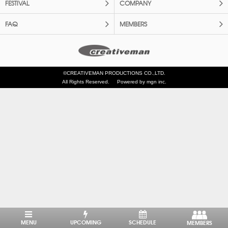
FESTIVAL
COMPANY
FAQ
MEMBERS
©CREATIVEMAN PRODUCTIONS CO.,LTD.
All Rights Reserved.
Powered by mgn inc.
MENU
UPCOMING
SCHEDULE
MEMBERS