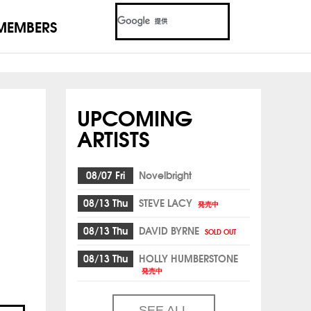
MEMBERS
UPCOMING
ARTISTS
08/07 Fri
Novelbright
08/13 Thu
STEVE LACY
発売中
08/13 Thu
DAVID BYRNE
SOLD OUT
08/13 Thu
HOLLY HUMBERSTONE
発売中
SEE ALL