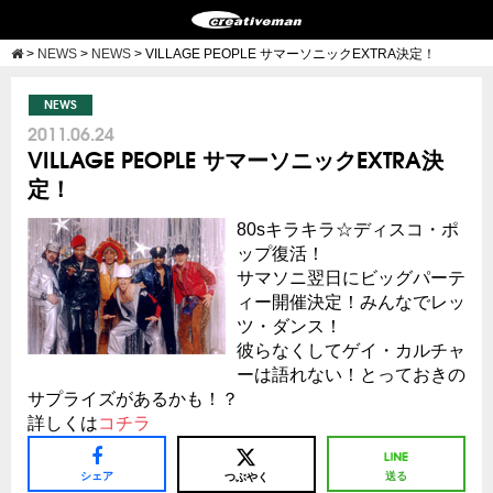
>
NEWS
>
NEWS
>
VILLAGE PEOPLE サマーソニックEXTRA決定！
NEWS
2011.06.24
VILLAGE PEOPLE サマーソニックEXTRA決
定！
80sキラキラ☆ディスコ・ポ
ップ復活！
サマソニ翌日にビッグパーテ
ィー開催決定！みんなでレッ
ツ・ダンス！
彼らなくしてゲイ・カルチャ
ーは語れない！とっておきの
サプライズがあるかも！？
詳しくは
コチラ
シェア
送る
つぶやく