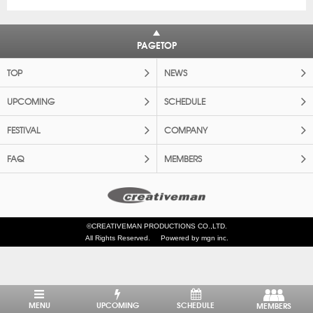
PAGETOP
TOP
NEWS
UPCOMING
SCHEDULE
FESTIVAL
COMPANY
FAQ
MEMBERS
©CREATIVEMAN PRODUCTIONS CO.,LTD.
All Rights Reserved.
Powered by mgn inc.
MENU
UPCOMING
SCHEDULE
MEMBERS