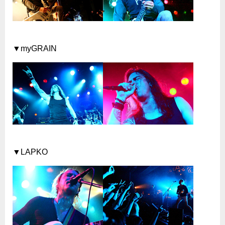
▼myGRAIN
▼LAPKO