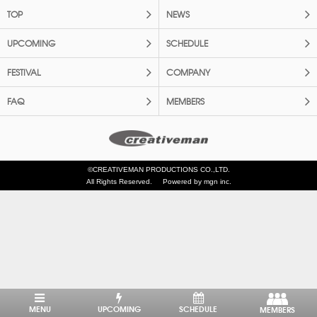
TOP
NEWS
UPCOMING
SCHEDULE
FESTIVAL
COMPANY
FAQ
MEMBERS
©CREATIVEMAN PRODUCTIONS CO.,LTD.
All Rights Reserved.
Powered by mgn inc.
MENU
UPCOMING
SCHEDULE
MEMBERS