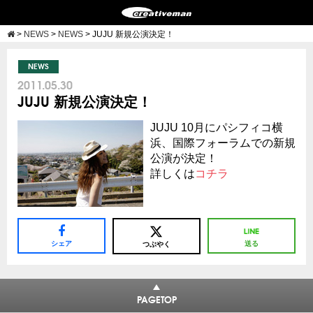
>
NEWS
>
NEWS
>
JUJU 新規公演決定！
NEWS
2011.05.30
JUJU 新規公演決定！
JUJU 10月にパシフィコ横
浜、国際フォーラムでの新規
公演が決定！
詳しくは
コチラ
シェア
送る
つぶやく
PAGETOP