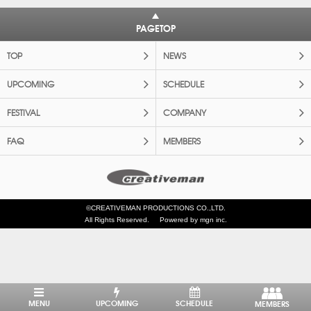
PAGETOP
TOP
NEWS
UPCOMING
SCHEDULE
FESTIVAL
COMPANY
FAQ
MEMBERS
©CREATIVEMAN PRODUCTIONS CO.,LTD.
All Rights Reserved.
Powered by mgn inc.
MENU
UPCOMING
SCHEDULE
MEMBERS