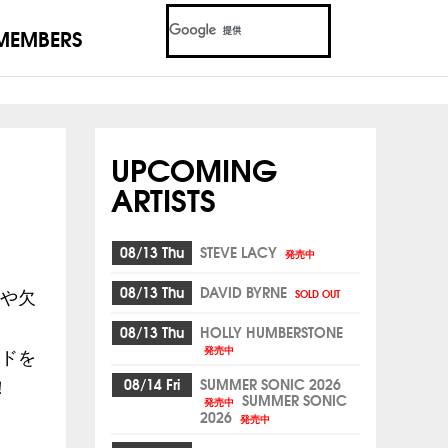
MEMBERS
UPCOMING
ARTISTS
08/13 Thu
STEVE LACY
発売中
08/13 Thu
DAVID BYRNE
SOLD OUT
や欠
08/13 Thu
HOLLY HUMBERSTONE
発売中
ドを
08/14 Fri
SUMMER SONIC 2026
！
SUMMER SONIC
発売中
2026
発売中