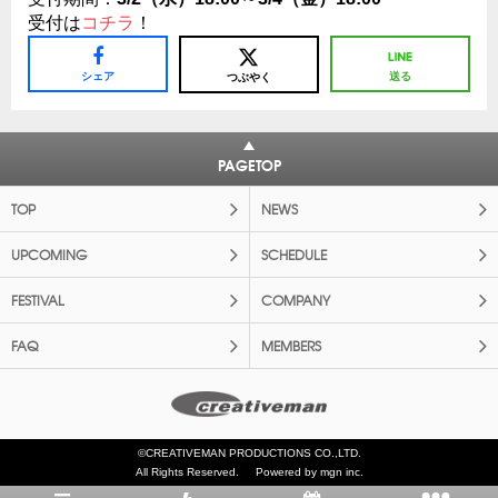
受付は
コチラ
！
シェア
送る
つぶやく
PAGETOP
TOP
NEWS
UPCOMING
SCHEDULE
FESTIVAL
COMPANY
FAQ
MEMBERS
©CREATIVEMAN PRODUCTIONS CO.,LTD.
All Rights Reserved.
Powered by mgn inc.